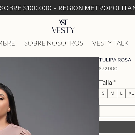
: SOBRE $100.000 - REGION METROPOLIT
MBRE
SOBRE NOSOTROS
VESTY TALK
TULIPA ROSA
Precio
$72.900
Talla
*
S
M
L
XL