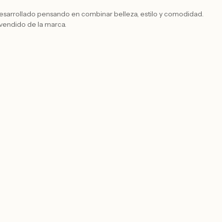
desarrollado pensando en combinar belleza, estilo y comodidad.
vendido de la marca.
nfeccionado en tejido Premium Gabardine, con una composición
an durabilidad, no se arruga.
inspiró en la flor del Tulipán, por lo que incluso creó el modelo,
se superponen una sobre la otra, dándole un encanto al look.
tiene cinturilla elástica solo en la parte de atrás, para que se ajuste
el cierre es de botones y cremallera. Otro detalle de la pieza es
ne bolsillos traseros y un detalle de abertura en el dobladillo,
fisticado.