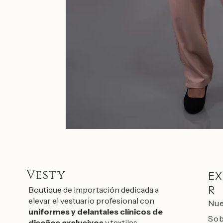
Vesty
EX
R
Boutique de importación dedicada a
elevar el vestuario profesional con
Nue
uniformes y delantales clínicos de
Sob
diseños exclusivos
y textiles