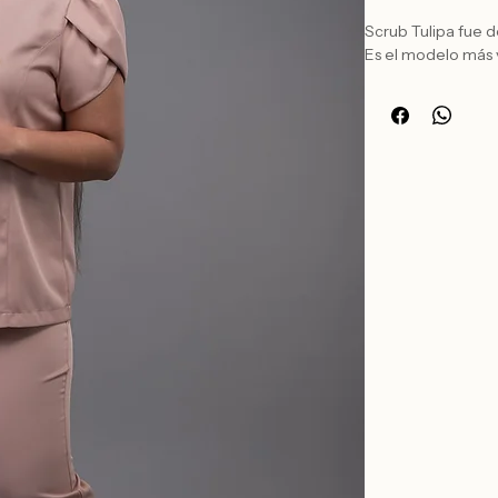
Scrub Tulipa fue 
Es el modelo más 
Material:
está co
de poliéster de gr
Polera Tulipa
Se 
donde sus mangas 
Pantalón Tulipa
mejor al cuerpo y 
que el pantalón tie
haciéndolo más so