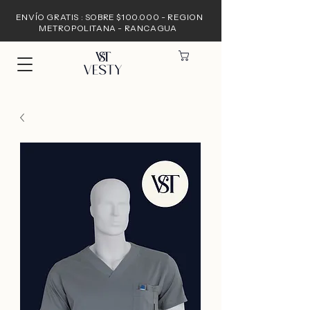
ENVÍO GRATIS : SOBRE $100.000 - REGION
METROPOLITANA - RANCAGUA