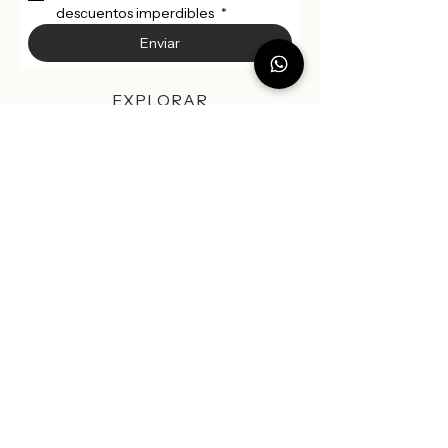
descuentos imperdibles 
*
Enviar
EXPLORAR
Nuevas Colecciones
Sobre Vesty​
Guia de Tallas
Bordado Online
SOPORTE
Envío
Retiro
Política de Cambio y Devolución
CONTACTO
Ubicación:
📍 Showroom: Machalí, O'Higgins
(Previa agenda).