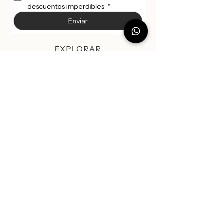
descuentos imperdibles 
*
Enviar
EXPLORAR
Nuevas Colecciones
Sobre Vesty​
Guia de Tallas
Bordado Online
SOPORTE
Envío
Retiro
Política de Cambio y Devolución
CONTACTO
Ubicación:
📍 Showroom: Machalí, O'Higgins
(Previa agenda).