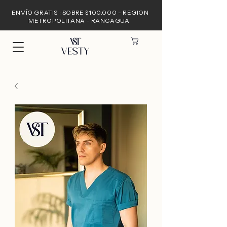
ENVÍO GRATIS : SOBRE $100.000 - REGION
METROPOLITANA - RANCAGUA