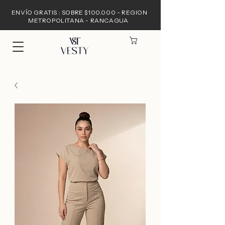
ENVÍO GRATIS : SOBRE $100.000 - REGION
METROPOLITANA - RANCAGUA