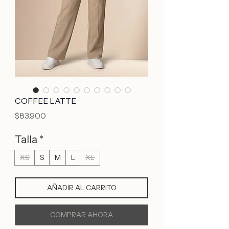
COFFEE LATTE
Precio
$83.900
Talla
*
XS
S
M
L
XL
AÑADIR AL CARRITO
COMPRAR AHORA