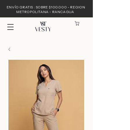
ENVÍO GRATIS : SOBRE $100.000 - REGION
METROPOLITANA - RANCAGUA