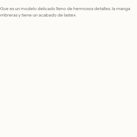
o Kloe es un modelo delicado lleno de hermosos detalles, la manga
ombreras y tiene un acabado de lastex.
el patrón slim con románticos detalles de lazos en los bolsillos,
y confeccionado en tela plana Gabardina con Spandex, lo que
didad para tu trabajo.
os colores: Negro, Audrey Blue, Rosa.