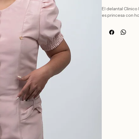
El delantal Clinic
es princesa con h
El modelado sigue 
botones forrados 
genera mayor como
Disponible en vari