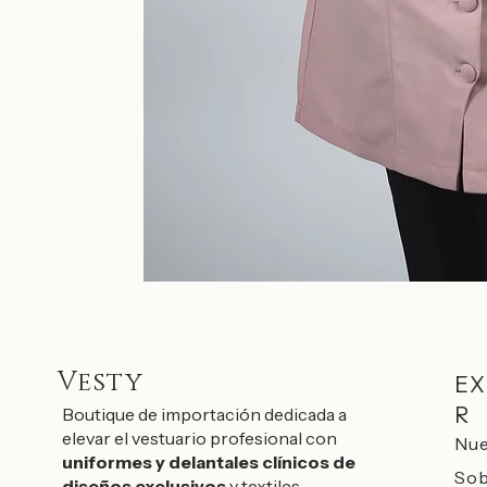
Vesty
EX
R
Boutique de importación dedicada a
elevar el vestuario profesional con
Nue
uniformes y delantales clínicos de
Sob
diseños exclusivos
y textiles