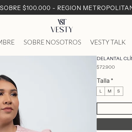
: SOBRE $100.000 - REGION METROPOLIT
MBRE
SOBRE NOSOTROS
VESTY TALK
DELANTAL CLÍ
Precio
$72.900
Talla
*
L
M
S