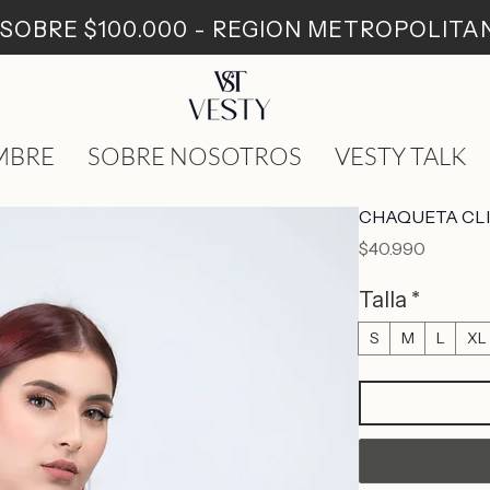
: SOBRE $100.000 - REGION METROPOLIT
MBRE
SOBRE NOSOTROS
VESTY TALK
CHAQUETA CLI
Precio
$40.990
Talla
*
S
M
L
XL