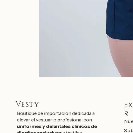
Vesty
EX
R
Boutique de importación dedicada a
elevar el vestuario profesional con
Nue
uniformes y delantales clínicos de
Sob
diseños exclusivos
y textiles