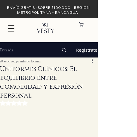
ENVÍO GRATIS : SOBRE $100.000 - REGION
METROPOLITANA - RANCAGUA
Regístrate
Entrada
18 sept 2023
2 min de lectura
Uniformes Clínicos: El
equilibrio entre
comodidad y expresión
personal
Obtuvo NaN de 5 estrellas.