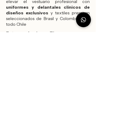
elevar el vestuario profesional con
uniformes y delantales clínicos de
diseños exclusivos
y textiles premium
seleccionados de Brasil y Colombia para
todo Chile
Estamos Aqui para Ti
Ponerse en contacto
Nombre y Apellido
*
Profesión
*
Email
*
Escribe un mensaje