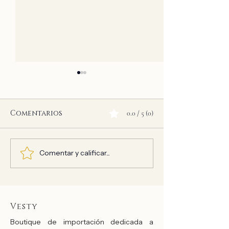
Comentarios
0.0 / 5 (0)
Comentar y calificar...
Delantal Clínico
Delantal Clí
Antifluido: un
Premium: un 
modelo elegante y
delicado y c
fresco
estilo
Vesty
Boutique de importación dedicada a